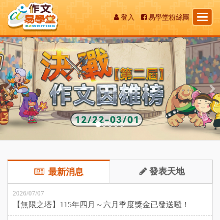
Toggl
登入
易學堂粉絲團
naviga
Previous
發表天地
最新消息
2026/07/07
【無限之塔】115年四月～六月季度獎金已發送囉！