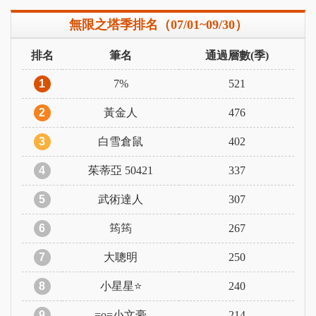
無限之塔季排名（07/01~09/30）
排名
筆名
通過層數(季)
1
7%
521
2
黃金人
476
3
白雪倉鼠
402
4
茱蒂亞 50421
337
5
武術達人
307
6
筠筠
267
7
大聰明
250
8
小星星⭐️
240
9
=o=小文豪
214