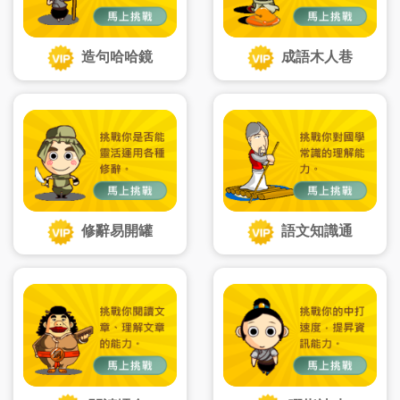
造句哈哈鏡
成語木人巷
修辭易開罐
語文知識通