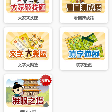
大家來找碴
看圖猜成語
文字大樂透
填字遊戲
無限之塔