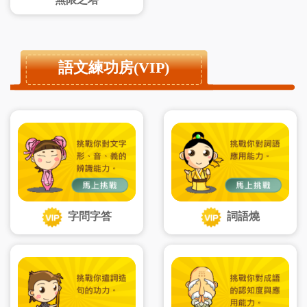
語文練功房(VIP)
字問字答
詞語燒