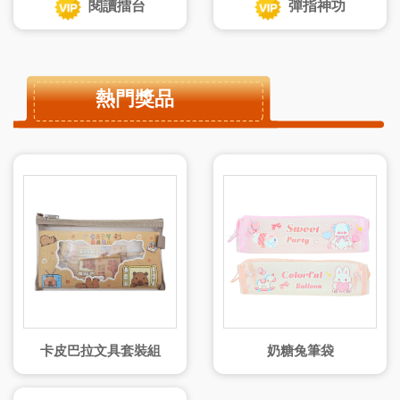
閱讀擂台
彈指神功
熱門獎品
卡皮巴拉文具套裝組
奶糖兔筆袋