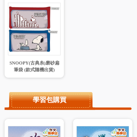
SNOOPY(古典糸)磨砂扁
筆袋 (款式隨機出貨)
學習包購買