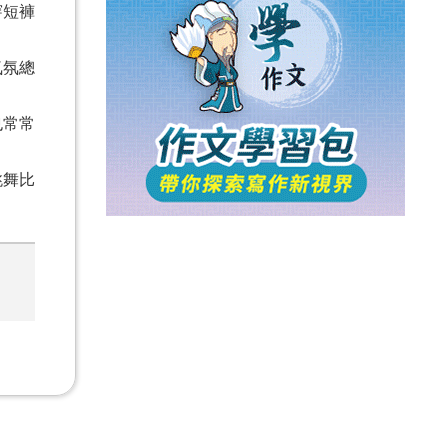
穿短褲
氣氛總
也常常
跳舞比