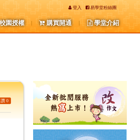
登入
易學堂粉絲團
校園授權
購買開通
學堂介紹
讚 0