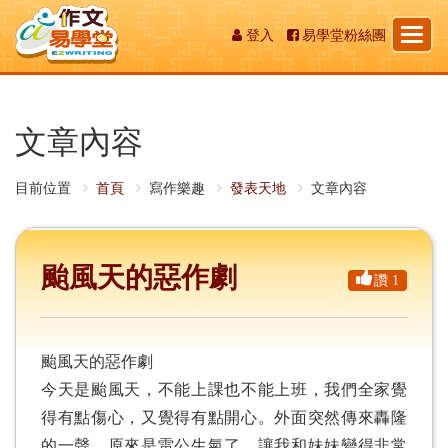
Toggl
登入
易學堂粉絲團
naviga
文章內容
目前位置
首頁
寫作樂趣
發表天地
文章內容
颱風天的惡作劇
讚 1
颱風天的惡作劇
今天是颱風天，不能上課也不能上班，我們全家覺
得有點傷心，又覺得有點開心。外面突然傳來轟隆
的一聲，原來是雷公生氣了，讓我和妹妹變得非常