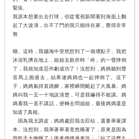
緊張。
我原本想要出去打球，但從電視新聞看到海面上翻
起了大波濤，出不了門的我只能待在家，覺得非常
無
聊。這時，我腦海中突然想到了一個壞點子。我把
沐浴乳擠在地上，姐姐去廁所時「咚」的一聲摔倒
了，我就知道惡作劇成功了！沒想到，媽媽聽到聲
音馬上跑過去，結果連媽媽也一起摔倒了。這下
子，媽媽氣得直跳腳，家裡瞬間颳起了大風暴。媽
媽叫我一五一十地說清楚，可是我嚇得不敢講。媽
媽看我一直不講話，便轉去問姐姐，最後媽媽還是
知道了真相。
因為我太調皮，媽媽處罰我去罰站，還要舉著課
本。沒想到，我舉著舉著竟然睡著了，原來是因為
我昨天太晚睡了！後來媽媽過來說：「站了這麼久